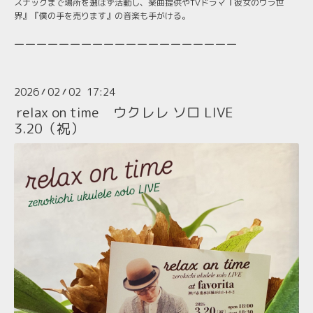
スナックまで場所を選ばず活動し、楽曲提供やTVドラマ『彼女のウラ世
界』『僕の手を売ります』の音楽も手がける。
ーーーーーーーーーーーーーーーーーーーー
2026
02
02 17:24
/
/
relax on time ウクレレ ソロ LIVE
3.20（祝）