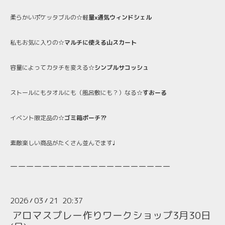
柔らかいポケッタブルの☆軽
量x通気ウィンドシェル
私もお気に入りの☆
マルチに使える山スカート
容量によってカタチを変える☆
シンプルサコッシュ
ストールにもタオルにも（風呂敷にも？）なる☆
すおーる
イベント限定品の☆
ゴミ箱ポーチ⁇
素敵楽しい商品がたくさん並んでます♩
ーーーーーーーーーーーーーーーーーーーー
2026
03
21 20:37
/
/
アロマスプレー作りワークショップ3月30日