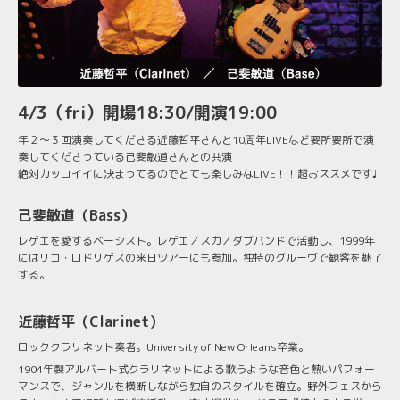
4/3（fri）開場18:30/開演19:00
年２～３回演奏してくださる近藤哲平さんと10周年LIVEなど要所要所で演
奏してくださっている己斐敏道さんとの共演！
絶対カッコイイに決まってるのでとても楽しみなLIVE！！超おススメです♩
己斐敏道（Bass）
レゲエを愛するベーシスト。レゲエ／スカ／ダブバンドで活動し、1999年
にはリコ・ロドリゲスの来日ツアーにも参加。独特のグルーヴで観客を魅了
する。
近藤哲平（Clarinet）
ロッククラリネット奏者。University of New Orleans卒業。
1904年製アルバート式クラリネットによる歌うような音色と熱いパフォー
マンスで、ジャンルを横断しながら独自のスタイルを確立。野外フェスから