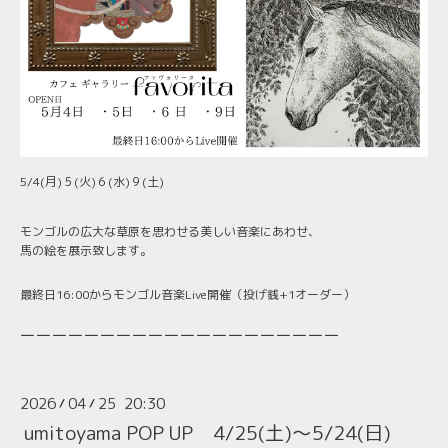
5/4(月)５(火)６(水)９(土)
モンゴルの広大な草原を思わせる美しい音楽にあわせ、
馬の絵を展示致します。
最終日16:00からモンゴル音楽Live開催（投げ銭+1オーダー）
ーーーーーーーーーーーーーーーーーーーー
2026
04
25 20:30
/
/
umitoyama POP UP 4/25(土)～5/24(日)