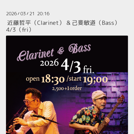
2026
03
21 20:16
/
/
近藤哲平（Clarinet） & 己斐敏道（Bass）
4/3（fri）