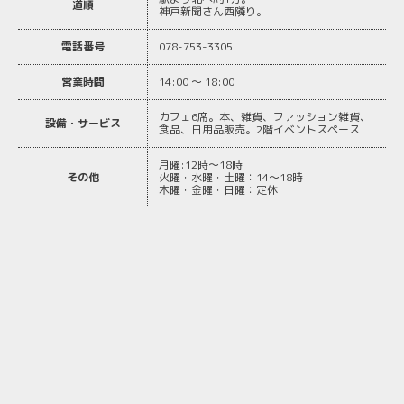
道順
神戸新聞さん西隣り。
電話番号
078-753-3305
営業時間
14:00 ～ 18:00
カフェ6席。本、雑貨、ファッション雑貨、
設備・サービス
食品、日用品販売。2階イベントスペース
月曜:12時〜18時
その他
火曜・水曜・土曜：14～18時
木曜・金曜・日曜：定休