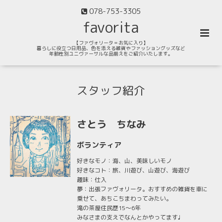
078-753-3305
favorita
【ファヴォリータ＝お気に入り】
暮らしに役立つ日用品、色を添える雑貨やファッショングッズなど
年齢性別ユニヴァーサルな品揃えをご紹介いたします。
スタッフ紹介
さとう ちなみ
ボランティア
好きなモノ：海、山、美味しいモノ
好きなコト：旅、川遊び、山遊び、海遊び
趣味：仕入
夢：出張ファヴォリータ。おすすめの雑貨を車に
乗せて、あちこちまわってみたい。
滝の茶屋住民歴15～6年
みなさまの支えでなんとかやってます♩