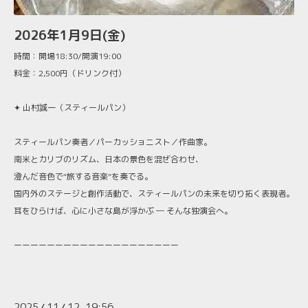
2026年1月9日(金)
時間：開場18:30/開演19:00
料金：2,500円（ドリンク付）
✦ 山村誠一（スティールパン）
スティールパン奏者／パーカッショニスト／作曲家。
南米とカリブのリズム、日本の景色を混ぜ合わせ、
澄んだ音色で“旅する音楽”を奏でる。
国内外のステージと創作活動で、スティールパンの未来を切り拓く表現者。
耳をひらけば、心に小さな島が浮かぶ ― そんな独演会へ。
ーーーーーーーーーーーーーーーーーーーー
2025
11
12 19:56
/
/