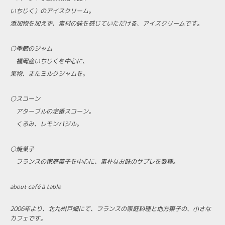
いちじく）のアイスクリーム。
添加物を加えず、素材の味を感じていただける、アイスクリームです。
⚪季節のジャム
福岡産いちじくを中心に、
果物、またミルクジャムを。
⚪スコーン
アターブルの定番スコーン。
くるみ、レモンバジル。
⚪焼菓子
フランスの家庭菓子を中心に、素朴なお味のサブレを数種。
about café à table
2006年より、北九州戸畑にて、フランスの家庭料理と地方菓子の、小さな
カフェです。