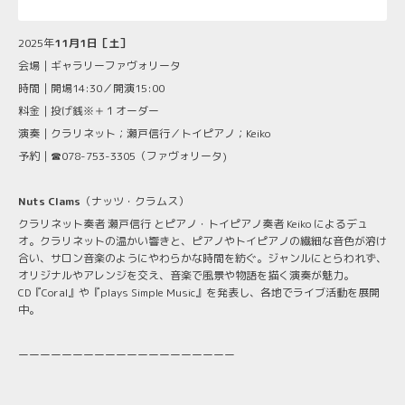
2025年
11月1日［土］
会場｜ギャラリーファヴォリータ
時間｜開場14:30／開演15:00
料金｜投げ銭※＋１オーダー
演奏｜クラリネット；瀬戸信行／トイピアノ；Keiko
予約｜☎078-753-3305（ファヴォリータ)
Nuts Clams
（ナッツ・クラムス）
クラリネット奏者 瀬戸信行 とピアノ・トイピアノ奏者 Keiko によるデュ
オ。クラリネットの温かい響きと、ピアノやトイピアノの繊細な音色が溶け
合い、サロン音楽のようにやわらかな時間を紡ぐ。ジャンルにとらわれず、
オリジナルやアレンジを交え、音楽で風景や物語を描く演奏が魅力。
CD『Coral』や『plays Simple Music』を発表し、各地でライブ活動を展開
中。
ーーーーーーーーーーーーーーーーーーーー