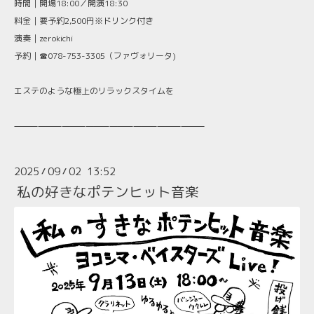
時間｜開場18:00／開演18:30
料金｜要予約2,500円※ドリンク付き
演奏｜zerokichi
予約｜☎078-753-3305（ファヴォリータ)
エステのような極上のリラックスタイムを
⸻⸻⸻⸻⸻⸻⸻⸻
2025
09
02 13:52
/
/
私の好きなポテンヒット音楽