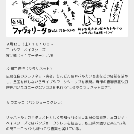
９月13日（土）１８：００～
ヨコシマ・ベイスターズ
投げ銭（＋１オーダー）LIVE
🎶 瀬戸信行（クラリネット）
広島在住のクラリネット奏者。ちんどん屋やバルカン音楽などの経験を活か
し、全国を旅しながらライブやワークショップを展開。自作の音響装置や幻
燈を用いたユニークなソロ活動も行う“よろずクラリネット吹き”。
🎸 ウエッコ（バンジョーウクレレ）
ザッハトルテのギタリストとしても知られる岡山出身の演奏家。ヨコシマ・
ベイスターズではバンジョーウクレレを担当し、脱力系の語りと共に“お茶
の間ヨーロッパ”なほっこり音楽を届けている。