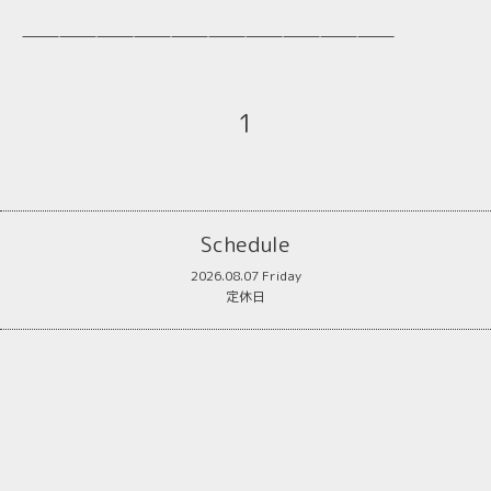
⸻⸻⸻⸻⸻⸻⸻⸻⸻⸻
1
Schedule
2026.08.07 Friday
定休日