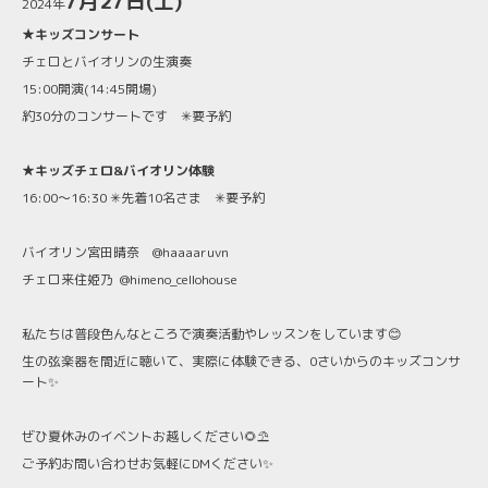
7月27日(土)
2024年
★キッズコンサート
チェロとバイオリンの生演奏
15:00開演(14:45開場)
約30分のコンサートです ✳要予約
★キッズチェロ&バイオリン体験
16:00〜16:30 ✳先着10名さま ✳要予約
バイオリン宮田晴奈 @haaaaruvn
チェロ来住姫乃 @himeno_cellohouse
私たちは普段色んなところで演奏活動やレッスンをしています😊
生の弦楽器を間近に聴いて、実際に体験できる、0さいからのキッズコンサ
ート✨
ぜひ夏休みのイベントお越しください🌻⛱️
ご予約お問い合わせお気軽にDMください✨