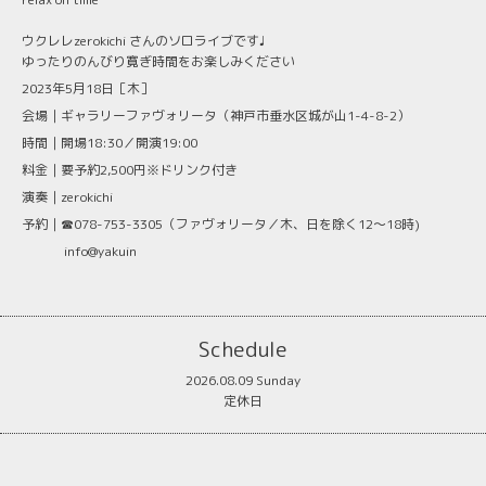
ウクレレzerokichi さんのソロライブです♩
ゆったりのんびり寛ぎ時間をお楽しみください
2023年5月18日［木］
会場｜ギャラリーファヴォリータ（神戸市垂水区城が山1-4-8-2）
時間｜開場18:30／開演19:00
料金｜要予約2,500円※ドリンク付き
演奏｜zerokichi
予約｜☎078-753-3305（ファヴォリータ／木、日を除く12〜18時)
info@yakuin
Schedule
2026.08.09 Sunday
定休日