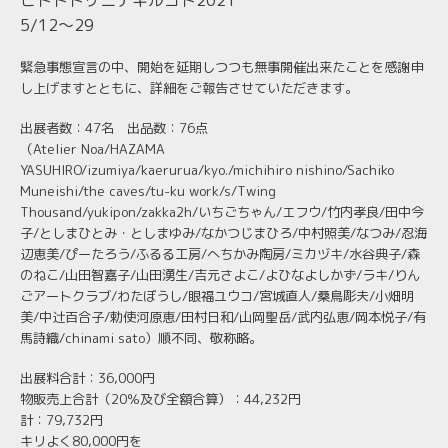
5/12～29
緊急事態宣言の中、開始を延期しつつも無事開催出来たことを感謝申
し上げますとともに、
詳細をご報告させていただきます。
出展者数：47名 出品数：76点
（Atelier Noa/HAZAMA
YASUHIRO/izumiya/kaerurua/kyo./michihiro nishino/Sachiko
Muneishi/the caves/tu-ku work/s/Twing
Thousand/yukipon/zakka2h/いちごちゃん/エフウ/竹内孝良/田中今
子/としまひとみ・としまゆみ/なかつじまひろ/中村照美/なつみ/忍海
辺恵美/ぴーたろう/ふるる工房/へちかみ陶房/ミカヅキ/水谷典子/森
のねこ/山田智嘉子/山田湧生/吉元さよこ/よひなよしかず/ラキ/りん
ごアートクラブ/わたぼうし/眼福ユウコ/宮城直人/桑鳥彫夫/小畑明
美/中辻百合子/勅使河原恵/田村日和/山岡聖岳/武内弘恵/岡本悦子/有
馬詩織/chinami sato）順不同、敬称略。
出展料合計：36,000円
物販売上合計（20％及び全額合算）：44,232円
計：79,732円
キリよく80,000円を