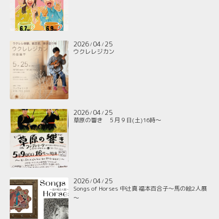
2026
04
25
/
/
ウクレレジカン
2026
04
25
/
/
草原の響き ５月９日(土)16時～
2026
04
25
/
/
Songs of Horses 中辻真 福本百合子～馬の絵2人展
～