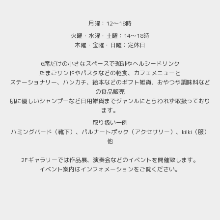
月曜：12～18時
火曜・水曜・土曜：14～18時
木曜・金曜・日曜：定休日
6席だけの小さなスペースで珈琲やヘルシードリンク
たまごサンドやパスタなどの軽食、カフェメニューと
ステーショナリー、ハンカチ、絵本などのギフト雑貨、おやつや調味料など
の食品販売
肌に優しいシャンプーなど日用雑貨までジャンルにとらわれず取扱っており
ます。
取り扱い一例
ハミングバード（靴下）、パルナートポック（アクセサリー）、kilki（服）
他
2Fギャラリーでは作品展、演奏会などのイベントを開催致します。
イベント案内はインフォメーションをご覧ください。