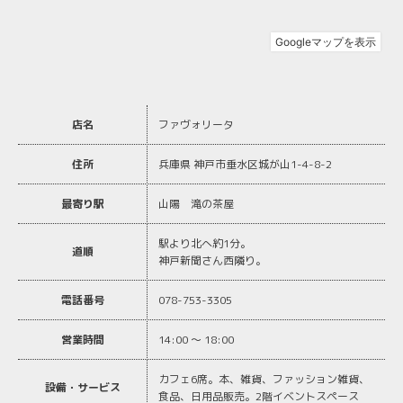
店名
ファヴォリータ
住所
兵庫県 神戸市垂水区城が山1-4-8-2
最寄り駅
山陽 滝の茶屋
駅より北へ約1分。
道順
神戸新聞さん西隣り。
電話番号
078-753-3305
営業時間
14:00 ～ 18:00
カフェ6席。本、雑貨、ファッション雑貨、
設備・サービス
食品、日用品販売。2階イベントスペース