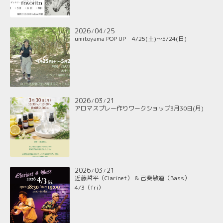
2026
04
25
/
/
umitoyama POP UP 4/25(土)～5/24(日)
2026
03
21
/
/
アロマスプレー作りワークショップ3月30日(月)
2026
03
21
/
/
近藤哲平（Clarinet） & 己斐敏道（Bass）
4/3（fri）