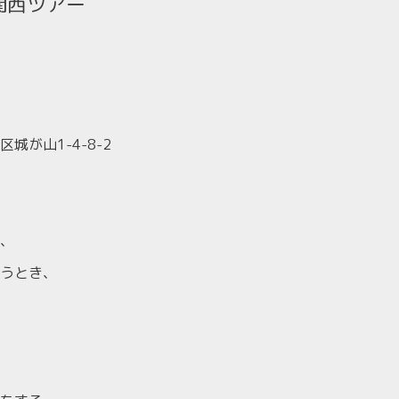
関西ツアー
が山1-4-8-2
、
うとき、