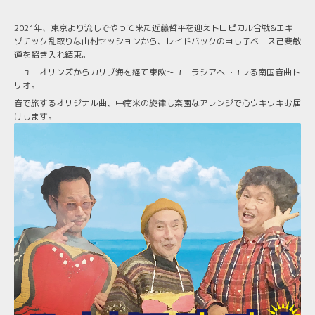
2021年、東京より流しでやって来た近藤哲平を迎えトロピカル合戦&エキ
ゾチック乱取りな山村セッションから、レイドバックの申し子ベース己斐敏
道を招き入れ結束。
ニューオリンズからカリブ海を経て東欧〜ユーラシアへ…ユレる南国音曲ト
リオ。
音で旅するオリジナル曲、中南米の旋律も楽園なアレンジで心ウキウキお届
けします。